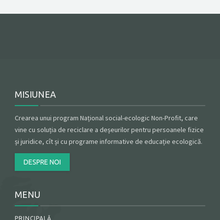
CONTACT
GET A QUOTE
MISIUNEA
Crearea unui program Național social-ecologic Non-Profit, care
vine cu soluția de reciclare a deșeurilor pentru persoanele fizice
și juridice, cît și cu programe informative de educație ecologică.
DESPRE NOI
MENU
PRINCIPALĂ