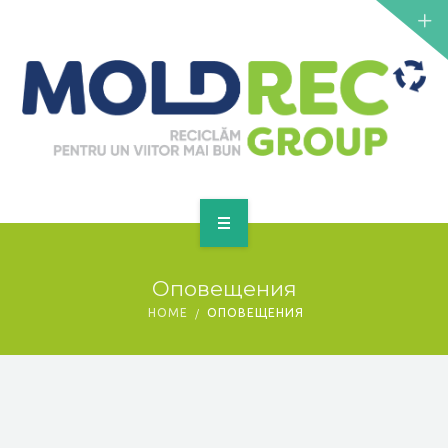
NOUTĂȚI
SERVICII
PUNCTE DE COLECTARE
CONTACT
GET A QUOTE
PRINCIPALĂ
Оповещения
DESPRE NOI
HOME
ОПОВЕЩЕНИЯ
NOUTĂȚI
SERVICII
PUNCTE DE COLECTARE