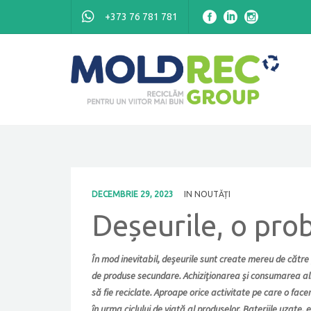
+373 76 781 781
DECEMBRIE 29, 2023
IN
NOUTĂȚI
Deșeurile, o pro
În mod inevitabil, deșeurile sunt create mereu de către
de produse secundare. Achiziționarea și consumarea alim
să fie reciclate. Aproape orice activitate pe care o fac
în urma ciclului de viață al produselor. Bateriile uzate,