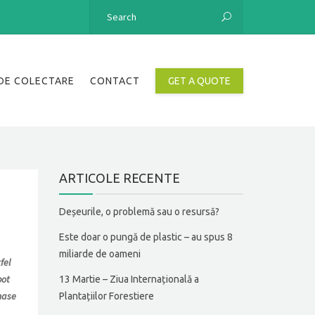
DE COLECTARE
CONTACT
GET A QUOTE
ARTICOLE RECENTE
Deșeurile, o problemă sau o resursă?
Este doar o pungă de plastic – au spus 8
miliarde de oameni
fel
pot
13 Martie – Ziua Internațională a
ămase
Plantațiilor Forestiere