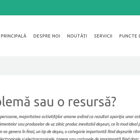
PRINCIPALĂ
DESPRE NOI
NOUTĂȚI
SERVICII
PUNCTE 
blemă sau o resursă?
 persoane, majoritatea activităților umane având ca rezultat apariția unor ast
entelor sau produselor de uz zilnic produc inevitabil deșeuri, ce în mod ideal 
em va genera în final, un tip de deșeu, o categorie importantă fiind deșeurile r
 electronicele și electrocasnicele, tonere sau cartușele de imprimantă fiind doar