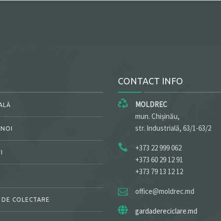
CONTACT INFO
MOLDREC
ALĂ
mun. Chișinău,
str. Industrială, 63/1-63/2
 NOI
+373 22 999 062
I
+373 60 29 12 91
+373 79 13 12 12
office@moldrec.md
 DE COLECTARE
gardadereciclare.md