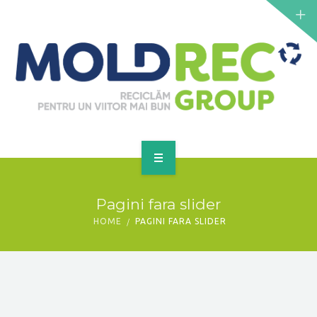
NOUTĂȚI
SERVICII
PUNCTE DE COLECTARE
CONTACT
GET A QUOTE
PRINCIPALĂ
Pagini fara slider
DESPRE NOI
HOME
PAGINI FARA SLIDER
NOUTĂȚI
SERVICII
PUNCTE DE COLECTARE