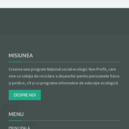
CONTACT
GET A QUOTE
MISIUNEA
Crearea unui program Național social-ecologic Non-Profit, care
vine cu soluția de reciclare a deșeurilor pentru persoanele fizice
și juridice, cît și cu programe informative de educație ecologică.
DESPRE NOI
MENU
PRINCIPALĂ