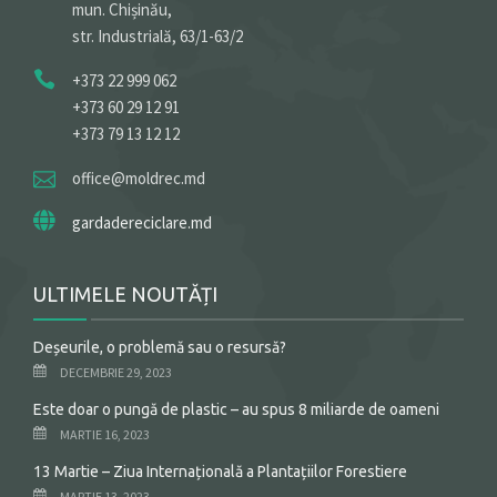
mun. Chișinău,
str. Industrială, 63/1-63/2
+373 22 999 062
+373 60 29 12 91
+373 79 13 12 12
office@moldrec.md
gardadereciclare.md
ULTIMELE NOUTĂȚI
Deșeurile, o problemă sau o resursă?
DECEMBRIE 29, 2023
Este doar o pungă de plastic – au spus 8 miliarde de oameni
MARTIE 16, 2023
13 Martie – Ziua Internațională a Plantațiilor Forestiere
MARTIE 13, 2023