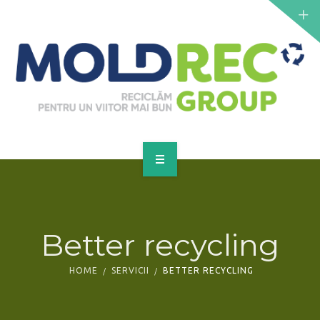
NOUTĂȚI
SERVICII
PUNCTE DE COLECTARE
CONTACT
GET A QUOTE
PRINCIPALĂ
DESPRE NOI
Better recycling
NOUTĂȚI
HOME
SERVICII
BETTER RECYCLING
SERVICII
PUNCTE DE COLECTARE