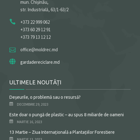
mun. Chișinău,
str. Industrială, 63/1-63/2
+373 22 999 062
+373 60 29 12 91
+373 79 13 12 12
office@moldrec.md
gardadereciclare.md
ULTIMELE NOUTĂȚI
Deșeurile, o problemă sau o resursă?
DECEMBRIE 29, 2023
Este doar o pungă de plastic – au spus 8 miliarde de oameni
MARTIE 16, 2023
13 Martie – Ziua Internațională a Plantațiilor Forestiere
MARTIE 13, 2023