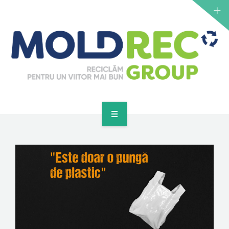
NOUTĂȚI
SERVICII
PUNCTE DE COLECTARE
CONTACT
GET A QUOTE
PRINCIPALĂ
DESPRE NOI
NOUTĂȚI
SERVICII
PUNCTE DE COLECTARE