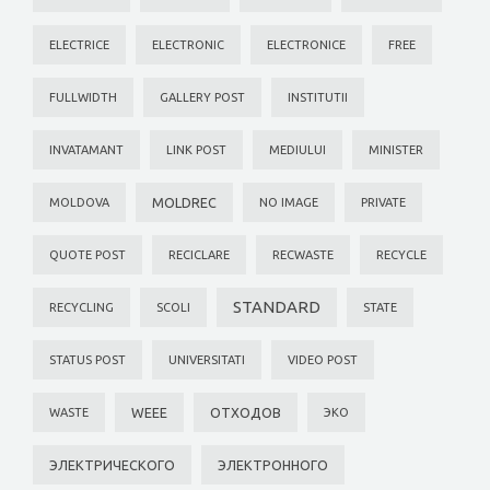
ELECTRICE
ELECTRONIC
ELECTRONICE
FREE
FULLWIDTH
GALLERY POST
INSTITUTII
INVATAMANT
LINK POST
MEDIULUI
MINISTER
MOLDREC
MOLDOVA
NO IMAGE
PRIVATE
QUOTE POST
RECICLARE
RECWASTE
RECYCLE
STANDARD
RECYCLING
SCOLI
STATE
STATUS POST
UNIVERSITATI
VIDEO POST
WEEE
ОТХОДОВ
WASTE
ЭКО
ЭЛЕКТРИЧЕСКОГО
ЭЛЕКТРОННОГО