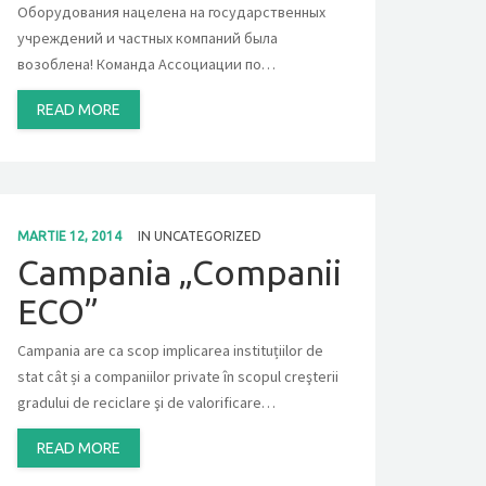
Оборудования нацелена на государственных
учреждений и частных компаний была
возоблена! Команда Ассоциации по…
READ MORE
MARTIE 12, 2014
IN
UNCATEGORIZED
Campania „Companii
ECO”
Campania are ca scop implicarea instituțiilor de
stat cât și a companiilor private în scopul creşterii
gradului de reciclare şi de valorificare…
READ MORE