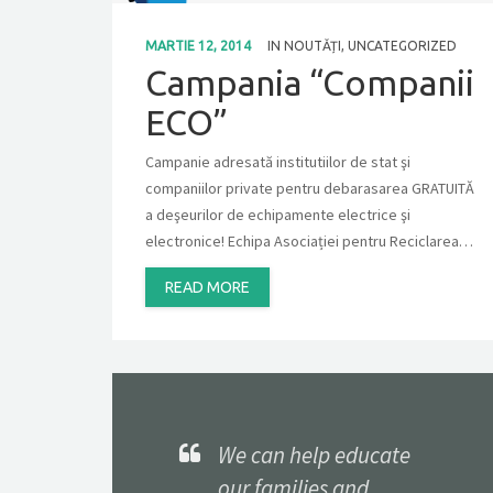
MARTIE 12, 2014
IN
NOUTĂȚI
,
UNCATEGORIZED
Campania “Companii
ECO”
Campanie adresată institutiilor de stat şi
companiilor private pentru debarasarea GRATUITĂ
a deşeurilor de echipamente electrice şi
electronice! Echipa Asociației pentru Reciclarea…
READ MORE
We can help educate
our families and