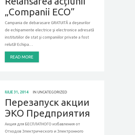
Relansarea acțiunii
„Companii ECO”
Campania de debarasare GRATUITĂ a deşeurilor
de echipamente electrice şi electronice adresată
institutiilor de stat şi companiilor private a fost
relută! Echipa…
READ MORE
IULIE 31, 2014
IN
UNCATEGORIZED
Перезапуск акции
ЭКО Предприятия
Акция для БЕСПЛАТНОГО избавления от
Отходов Электрического и Электронного