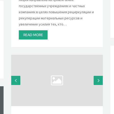
государственных учреждениях и частных
компаниях в целях повышения рециркуляции и
рекуперации материальных ресурсов и
увеличение усилия тех, кто…
READ MORE