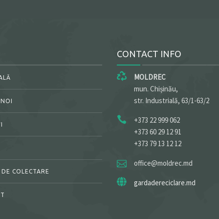
CONTACT INFO
MOLDREC
ALĂ
mun. Chișinău,
str. Industrială, 63/1-63/2
 NOI
+373 22 999 062
I
+373 60 29 12 91
+373 79 13 12 12
office@moldrec.md
 DE COLECTARE
gardadereciclare.md
CT