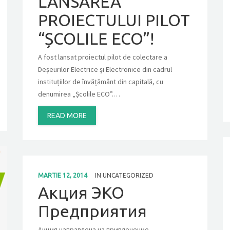
LANSAREA
PROIECTULUI PILOT
“ȘCOLILE ECO”!
A fost lansat proiectul pilot de colectare a
Deșeurilor Electrice și Electronice din cadrul
instituțiilor de învățământ din capitală, cu
denumirea „Școlile ECO”.…
READ MORE
MARTIE 12, 2014
IN
UNCATEGORIZED
Акция ЭКО
Предприятия
Акция направлена ​​на привлечение