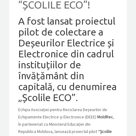
“ȘCOLILE ECO”!
CONTACT
A fost lansat proiectul
pilot de colectare a
GET A QUOTE
Deșeurilor Electrice și
Electronice din cadrul
instituțiilor de
învățământ din
capitală, cu denumirea
„Școlile ECO”.
Echipa Asociației pentru Reciclarea Deșeurilor de
Echipamente Electrice și Electronice (DEEE)
MoldRec
,
în parteneriat cu Ministerul Educației din
Republica Moldova, lansează proiectul pilot
“Școlile