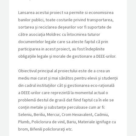
Lansarea acestui proiect va permite si economisirea
banilor publici, toate costurile privind transportarea,
sortarea și reciclarea deșeurilor vor fi suportate de
către asociația Moldrec cu întocmirea tuturor
documentelor legale care sa ateste faptul că prin
participarea in acest proiect, au fost îndeplinite
obligațiile legale și morale de gestionare a DEEE-urilor.
Obiectivul principal al proiectului este de a crea un
mediu mai curat și mai sănătos pentru elevii și studenții
din cadrul instituțiilor cât și gestionarea eco-rațională
a DEEE-urilor care reprezintă la momentul actual o
problemă destul de gravă dat fiind faptul ca în ele se
conțin metale și substanțe perculoase cum ar fi:
Seleniu, Beriliu, Mercur, Crom Hexavalent, Cadmiu,
Plumb, Policlorura de vinil, Bariu, Materiale ignifuge cu
brom, Bifenili policloruraţi etc.