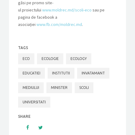
găsi pe promo site-
ul proiectului
www.moldrec.md/scoli-eco
sau pe
pagina de facebook a
asociației
www.fb.com/moldrec.md
.
TAGS
ECO
ECOLOGIE
ECOLOGY
EDUCATIEI
INSTITUTII
INVATAMANT
MEDIULUI
MINISTER
SCOLI
UNIVERSITATI
SHARE