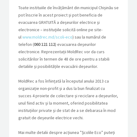
Toate instituiile de învățământ din municipul Chișinău se
pot înscrie în acest proiect și pot beneficia de
evacuarea GRATUITĂ a deșeurilor electrice și
electronice – instituţiile solicită online pe site-
ul
www.moldrec.md/scoli-eco
) sau la numărul de
telefon (
060 121 112
) evacuarea deșeurilor
electronice. Reprezentații MoldRec vor da curs
solicitărilor în termen de 48 de ore pentru a stabili
detaliile și posibilitățile evacuării deșeurilor.
MoldRec a fos înființată la începutul anului 2013 ca
organizație non-profit și a dus la bun finalizat cu
succes 4 proiete de colectare și reciclare a deșeurilor,
unul fiind activ și la moment, oferind posibilitatea
instituțiilor private și de stat de a se debarasa în mod
gratuit de deșeurile electrice vechi.
Mai multe detalii despre acțiunea ”Școlile Eco” puteți