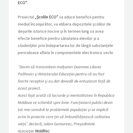
ECO”
.
Proiectul
„Școlile ECO”
va aduce beneficii pentru
mediul înconjurător, va elibera depozitele școlilor de
deșurile istorice nocive și în termen lung va avea
efecte benefice pentru sănatatea elevilor și a
studenților prin îndepartarea lor de lângă substanțele
periculoase aflate în componentele electronice vechi.
”Dorim să transmitem mulțumiri Doamnei Liliana
Palihovici și Ministerului Educației pentru că au fost
foarte receptivi și au dat dovadă de entuziasm față de
acest proiect.
Acest fapt arată că lucrurile și mentalitatea în Republica
Moldova se schimbă spre bine. Funcționarii publici devin
tot mai sensibili la problemele populației și se implică
activ în proiecte care țin să îmbunătățească calitatea
vieții.” declară, Iulian Gamureac, Președintele
Asociației
MoldRec
.