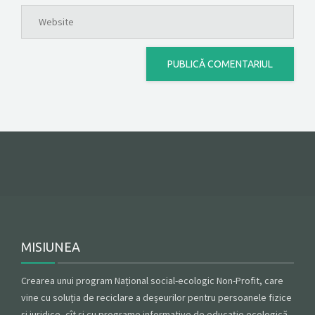
MISIUNEA
Crearea unui program Național social-ecologic Non-Profit, care
vine cu soluția de reciclare a deșeurilor pentru persoanele fizice
și juridice, cît și cu programe informative de educație ecologică.