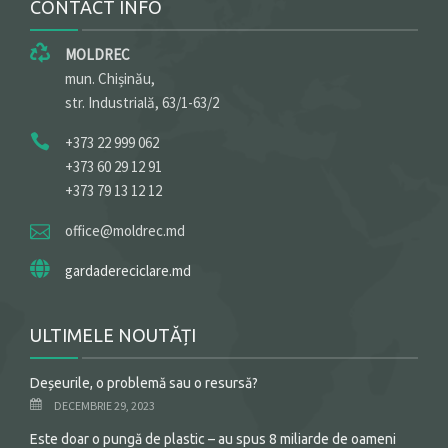
CONTACT INFO
MOLDREC
mun. Chișinău,
str. Industrială, 63/1-63/2
+373 22 999 062
+373 60 29 12 91
+373 79 13 12 12
office@moldrec.md
gardadereciclare.md
ULTIMELE NOUTĂȚI
Deșeurile, o problemă sau o resursă?
DECEMBRIE 29, 2023
Este doar o pungă de plastic – au spus 8 miliarde de oameni