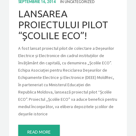
SEPTEMBRIE 16, 2014
IN
UNCATEGORIZED
LANSAREA
CONTACT
PROIECTULUI PILOT
“ȘCOLILE ECO”!
GET A QUOTE
A fost lansat proiectul pilot de colectare a Deșeurilor
Electrice și Electronice din cadrul instituțiilor de
învățământ din capitală, cu denumirea „Școlile ECO”.
Echipa Asociației pentru Reciclarea Deșeurilor de
Echipamente Electrice și Electronice (DEEE) MoldRec,
în parteneriat cu Ministerul Educației din
Republica Moldova, lansează proiectul pilot “Școlile
ECO”. Proiectul „Școlile ECO” va aduce beneficii pentru
mediul înconjurător, va elibera depozitele școlilor de
deșurile istorice
READ MORE