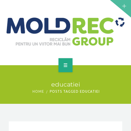
NOUTĂȚI
SERVICII
PUNCTE DE COLECTARE
CONTACT
GET A QUOTE
PRINCIPALĂ
educatiei
DESPRE NOI
HOME
POSTS TAGGED EDUCATIEI
NOUTĂȚI
SERVICII
PUNCTE DE COLECTARE