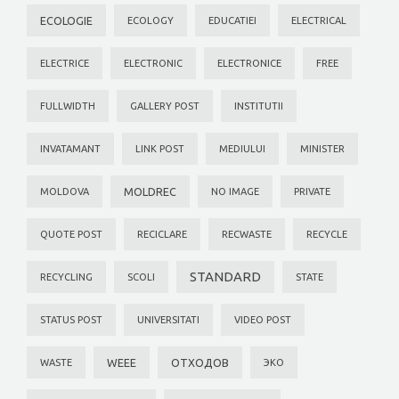
ECOLOGIE
ECOLOGY
EDUCATIEI
ELECTRICAL
ELECTRICE
ELECTRONIC
ELECTRONICE
FREE
FULLWIDTH
GALLERY POST
INSTITUTII
INVATAMANT
LINK POST
MEDIULUI
MINISTER
MOLDREC
MOLDOVA
NO IMAGE
PRIVATE
QUOTE POST
RECICLARE
RECWASTE
RECYCLE
STANDARD
RECYCLING
SCOLI
STATE
STATUS POST
UNIVERSITATI
VIDEO POST
WEEE
ОТХОДОВ
WASTE
ЭКО