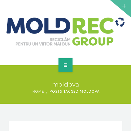
NOUTĂȚI
SERVICII
PUNCTE DE COLECTARE
CONTACT
GET A QUOTE
PRINCIPALĂ
moldova
DESPRE NOI
HOME
POSTS TAGGED MOLDOVA
NOUTĂȚI
SERVICII
PUNCTE DE COLECTARE