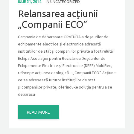
IULIE 31, 2014
IN
UNCATEGORIZED
Relansarea acțiunii
CONTACT
„Companii ECO”
GET A QUOTE
Campania de debarasare GRATUITĂ a deşeurilor de
echipamente electrice şi electronice adresată
institutiilor de stat şi companiilor private a fost relută!
Echipa Asociației pentru Reciclarea Deșeurilor de
Echipamente Electrice și Electronice (DEEE) MoldRec,
reîncepe acțiunea ecologică – „Companii ECO”. Acțiune
ce se adresează tuturor instituţiilor de stat
şi companiilor private, oferindu-le soluţia pentru a se
debarasa
READ MORE