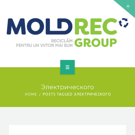
NOUTĂȚI
SERVICII
PUNCTE DE COLECTARE
CONTACT
GET A QUOTE
PRINCIPALĂ
Электрического
DESPRE NOI
HOME
POSTS TAGGED ЭЛЕКТРИЧЕСКОГО
NOUTĂȚI
SERVICII
PUNCTE DE COLECTARE