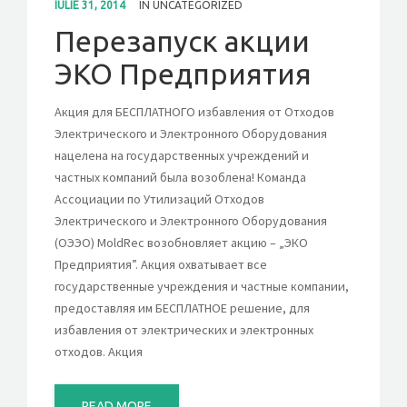
IULIE 31, 2014
IN
UNCATEGORIZED
Перезапуск акции
CONTACT
ЭКО Предприятия
GET A QUOTE
Акция для БЕСПЛАТНОГО избавления от Отходов
Электрического и Электронного Оборудования
нацелена на государственных учреждений и
частных компаний была возоблена! Команда
Ассоциации по Утилизаций Отходов
Электрического и Электронного Оборудования
(ОЭЭО) MoldRec возобновляет акцию – „ЭКО
Предприятия”. Акция охватывает все
государственные учреждения и частные компании,
предоставляя им БЕСПЛАТНОЕ решение, для
избавления от электрических и электронных
отходов. Акция
READ MORE