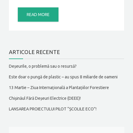
READ MORE
ARTICOLE RECENTE
Deșeurile, o problemă sau o resursă?
Este doar o pungă de plastic – au spus 8 miliarde de oameni
13 Martie – Ziua Internațională a Plantațiilor Forestiere
Chișinăul Fără Deșeuri Electrice (DEEE)!
LANSAREA PROIECTULUI PILOT “ȘCOLILE ECO”!