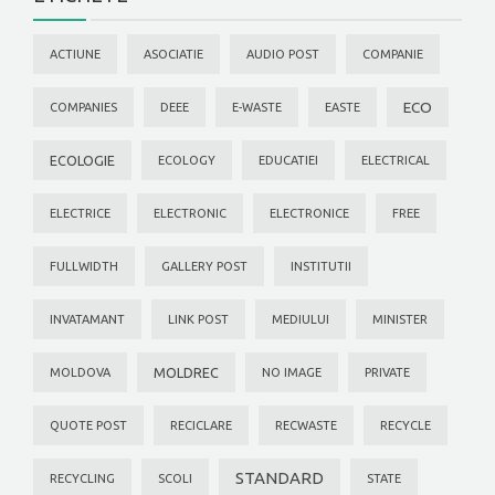
ACTIUNE
ASOCIATIE
AUDIO POST
COMPANIE
ECO
COMPANIES
DEEE
E-WASTE
EASTE
ECOLOGIE
ECOLOGY
EDUCATIEI
ELECTRICAL
ELECTRICE
ELECTRONIC
ELECTRONICE
FREE
FULLWIDTH
GALLERY POST
INSTITUTII
INVATAMANT
LINK POST
MEDIULUI
MINISTER
MOLDREC
MOLDOVA
NO IMAGE
PRIVATE
QUOTE POST
RECICLARE
RECWASTE
RECYCLE
STANDARD
RECYCLING
SCOLI
STATE