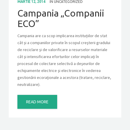
MARTIE 12, 2014
IN
UNCATEGORIZED
Campania „Companii
CONTACT
ECO”
GET A QUOTE
Campania are ca scop implicarea instituțiilor de stat
cât și a companiilor private în scopul creşterii gradului
de reciclare şi de valorificare a resurselor materiale
cât și intensificarea eforturilor celor implicaţi în
procesul de colectare selectivă a deşeurilor de
echipamente electrice şi electronice în vederea
gestionării ecoraţionale a acestora (tratare, reciclare,
neutralizare).
READ MORE