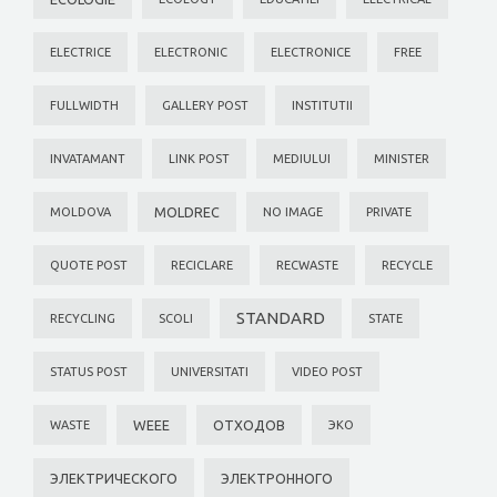
ELECTRICE
ELECTRONIC
ELECTRONICE
FREE
FULLWIDTH
GALLERY POST
INSTITUTII
INVATAMANT
LINK POST
MEDIULUI
MINISTER
MOLDREC
MOLDOVA
NO IMAGE
PRIVATE
QUOTE POST
RECICLARE
RECWASTE
RECYCLE
STANDARD
RECYCLING
SCOLI
STATE
STATUS POST
UNIVERSITATI
VIDEO POST
WEEE
ОТХОДОВ
WASTE
ЭКО
ЭЛЕКТРИЧЕСКОГО
ЭЛЕКТРОННОГО