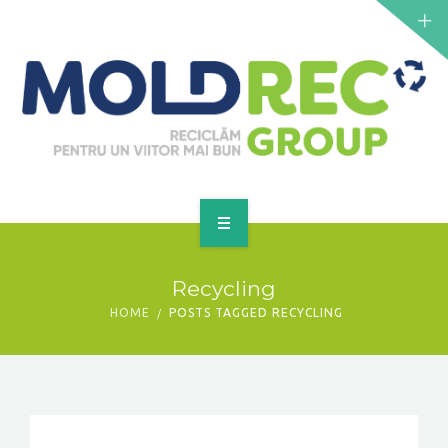
NOUTĂȚI
SERVICII
PUNCTE DE COLECTARE
CONTACT
GET A QUOTE
PRINCIPALĂ
Recycling
DESPRE NOI
HOME
POSTS TAGGED RECYCLING
NOUTĂȚI
SERVICII
PUNCTE DE COLECTARE