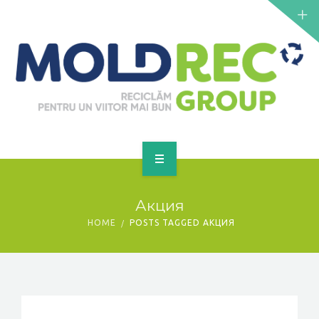
NOUTĂȚI
SERVICII
PUNCTE DE COLECTARE
CONTACT
GET A QUOTE
PRINCIPALĂ
Акция
DESPRE NOI
HOME
POSTS TAGGED АКЦИЯ
NOUTĂȚI
SERVICII
PUNCTE DE COLECTARE