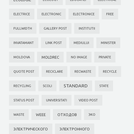
ELECTRICE
ELECTRONIC
ELECTRONICE
FREE
FULLWIDTH
GALLERY POST
INSTITUTII
INVATAMANT
LINK POST
MEDIULUI
MINISTER
MOLDREC
MOLDOVA
NO IMAGE
PRIVATE
QUOTE POST
RECICLARE
RECWASTE
RECYCLE
STANDARD
RECYCLING
SCOLI
STATE
STATUS POST
UNIVERSITATI
VIDEO POST
WEEE
ОТХОДОВ
WASTE
ЭКО
ЭЛЕКТРИЧЕСКОГО
ЭЛЕКТРОННОГО