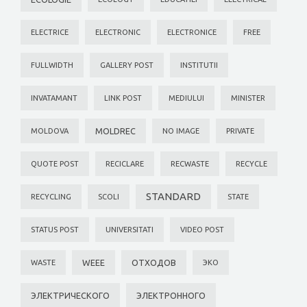
ELECTRICE
ELECTRONIC
ELECTRONICE
FREE
FULLWIDTH
GALLERY POST
INSTITUTII
INVATAMANT
LINK POST
MEDIULUI
MINISTER
MOLDREC
MOLDOVA
NO IMAGE
PRIVATE
QUOTE POST
RECICLARE
RECWASTE
RECYCLE
STANDARD
RECYCLING
SCOLI
STATE
STATUS POST
UNIVERSITATI
VIDEO POST
WEEE
ОТХОДОВ
WASTE
ЭКО
ЭЛЕКТРИЧЕСКОГО
ЭЛЕКТРОННОГО