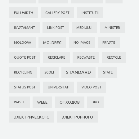
FULLWIDTH
GALLERY POST
INSTITUTII
INVATAMANT
LINK POST
MEDIULUI
MINISTER
MOLDREC
MOLDOVA
NO IMAGE
PRIVATE
QUOTE POST
RECICLARE
RECWASTE
RECYCLE
STANDARD
RECYCLING
SCOLI
STATE
STATUS POST
UNIVERSITATI
VIDEO POST
WEEE
ОТХОДОВ
WASTE
ЭКО
ЭЛЕКТРИЧЕСКОГО
ЭЛЕКТРОННОГО