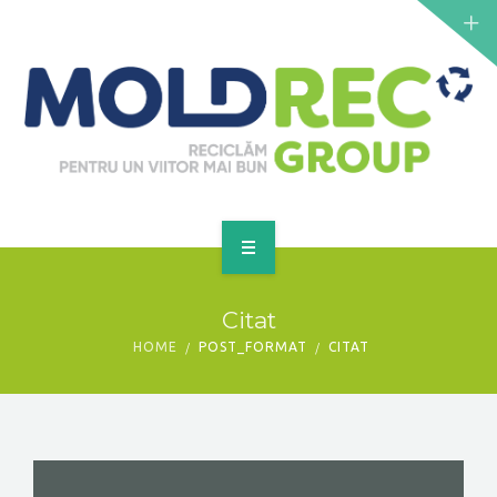
NOUTĂȚI
SERVICII
PUNCTE DE COLECTARE
CONTACT
GET A QUOTE
PRINCIPALĂ
Citat
DESPRE NOI
HOME
POST_FORMAT
CITAT
NOUTĂȚI
SERVICII
PUNCTE DE COLECTARE