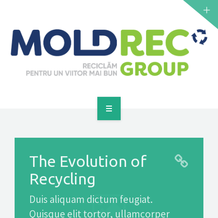
NOUTĂȚI
SERVICII
PUNCTE DE COLECTARE
CONTACT
GET A QUOTE
PRINCIPALĂ
DESPRE NOI
The Evolution of
NOUTĂȚI
Recycling
SERVICII
Duis aliquam dictum feugiat.
Quisque elit tortor, ullamcorper
PUNCTE DE COLECTARE