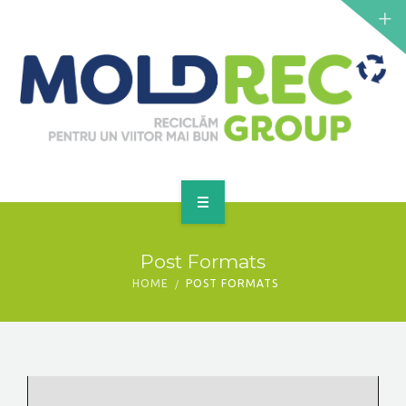
NOUTĂȚI
SERVICII
PUNCTE DE COLECTARE
CONTACT
GET A QUOTE
PRINCIPALĂ
Post Formats
DESPRE NOI
HOME
POST FORMATS
NOUTĂȚI
SERVICII
PUNCTE DE COLECTARE