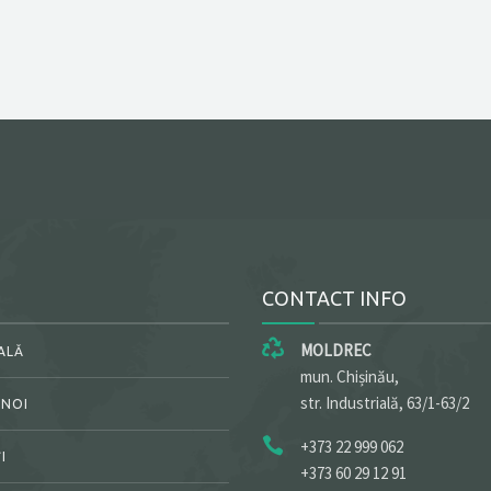
CONTACT INFO
MOLDREC
ALĂ
mun. Chișinău,
str. Industrială, 63/1-63/2
 NOI
+373 22 999 062
I
+373 60 29 12 91