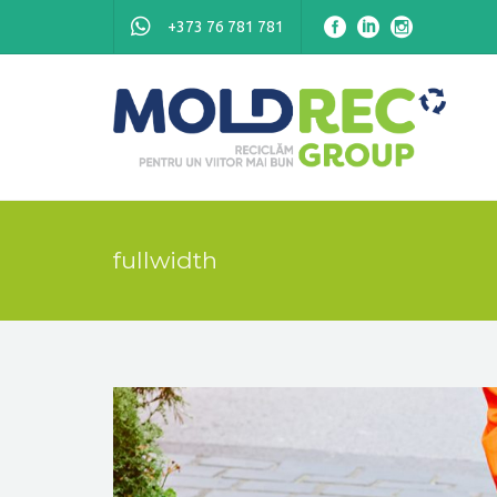
+373 76 781 781
fullwidth