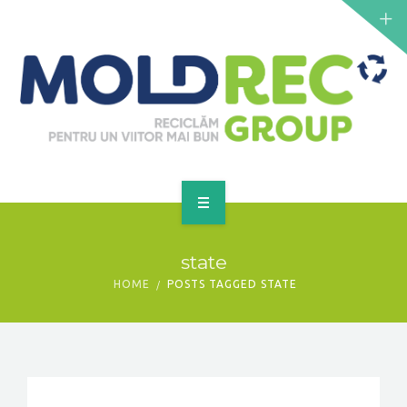
NOUTĂȚI
SERVICII
PUNCTE DE COLECTARE
CONTACT
GET A QUOTE
PRINCIPALĂ
state
DESPRE NOI
HOME
POSTS TAGGED STATE
NOUTĂȚI
SERVICII
PUNCTE DE COLECTARE