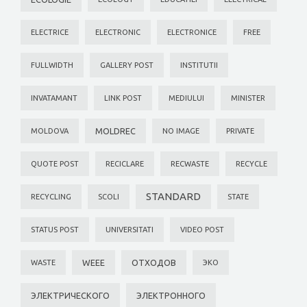
ELECTRICE
ELECTRONIC
ELECTRONICE
FREE
FULLWIDTH
GALLERY POST
INSTITUTII
INVATAMANT
LINK POST
MEDIULUI
MINISTER
MOLDREC
MOLDOVA
NO IMAGE
PRIVATE
QUOTE POST
RECICLARE
RECWASTE
RECYCLE
STANDARD
RECYCLING
SCOLI
STATE
STATUS POST
UNIVERSITATI
VIDEO POST
WEEE
ОТХОДОВ
WASTE
ЭКО
ЭЛЕКТРИЧЕСКОГО
ЭЛЕКТРОННОГО