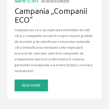
MARTIE 12, 2014
IN
UNCATEGORIZED
Campania „Companii
CONTACT
ECO”
GET A QUOTE
Campania are ca scop implicarea instituțiilor de stat
cât și a companiilor private în scopul creşterii gradului
de reciclare şi de valorificare a resurselor materiale
cât și intensificarea eforturilor celor implicaţi în
procesul de colectare selectivă a deşeurilor de
echipamente electrice şi electronice în vederea
gestionării ecoraţionale a acestora (tratare, reciclare,
neutralizare).
READ MORE