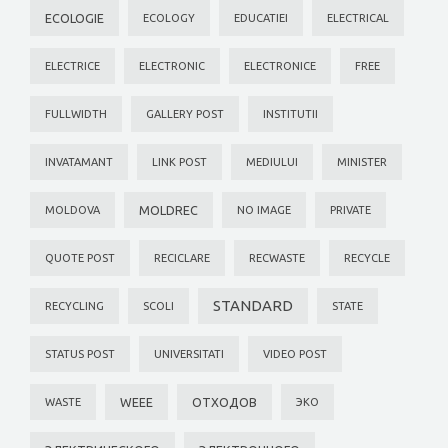
ECOLOGIE
ECOLOGY
EDUCATIEI
ELECTRICAL
ELECTRICE
ELECTRONIC
ELECTRONICE
FREE
FULLWIDTH
GALLERY POST
INSTITUTII
INVATAMANT
LINK POST
MEDIULUI
MINISTER
MOLDREC
MOLDOVA
NO IMAGE
PRIVATE
QUOTE POST
RECICLARE
RECWASTE
RECYCLE
STANDARD
RECYCLING
SCOLI
STATE
STATUS POST
UNIVERSITATI
VIDEO POST
WEEE
ОТХОДОВ
WASTE
ЭКО