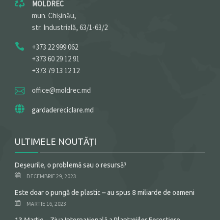
MOLDREC
mun. Chișinău,
str. Industrială, 63/1-63/2
+373 22 999 062
+373 60 29 12 91
+373 79 13 12 12
office@moldrec.md
gardadereciclare.md
ULTIMELE NOUTĂȚI
Deșeurile, o problemă sau o resursă?
DECEMBRIE 29, 2023
Este doar o pungă de plastic – au spus 8 miliarde de oameni
MARTIE 16, 2023