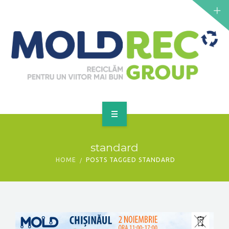
NOUTĂȚI
SERVICII
PUNCTE DE COLECTARE
CONTACT
GET A QUOTE
PRINCIPALĂ
standard
DESPRE NOI
HOME
POSTS TAGGED STANDARD
NOUTĂȚI
SERVICII
PUNCTE DE COLECTARE