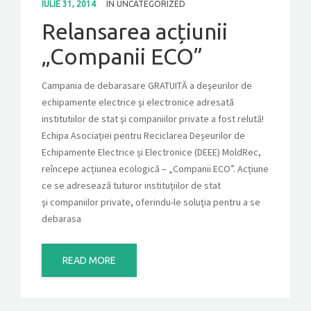
IULIE 31, 2014
IN
UNCATEGORIZED
Relansarea acțiunii
CONTACT
„Companii ECO”
GET A QUOTE
Campania de debarasare GRATUITĂ a deşeurilor de
echipamente electrice şi electronice adresată
institutiilor de stat şi companiilor private a fost relută!
Echipa Asociației pentru Reciclarea Deșeurilor de
Echipamente Electrice și Electronice (DEEE) MoldRec,
reîncepe acțiunea ecologică – „Companii ECO”. Acțiune
ce se adresează tuturor instituţiilor de stat
şi companiilor private, oferindu-le soluţia pentru a se
debarasa
READ MORE