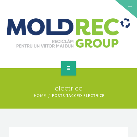
NOUTĂȚI
SERVICII
PUNCTE DE COLECTARE
CONTACT
GET A QUOTE
PRINCIPALĂ
electrice
DESPRE NOI
HOME
POSTS TAGGED ELECTRICE
NOUTĂȚI
SERVICII
PUNCTE DE COLECTARE