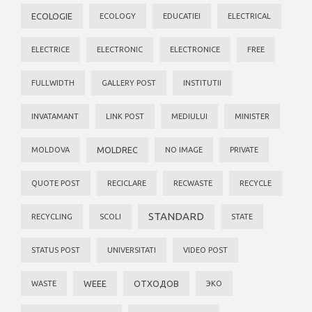
ECOLOGIE
ECOLOGY
EDUCATIEI
ELECTRICAL
ELECTRICE
ELECTRONIC
ELECTRONICE
FREE
FULLWIDTH
GALLERY POST
INSTITUTII
INVATAMANT
LINK POST
MEDIULUI
MINISTER
MOLDREC
MOLDOVA
NO IMAGE
PRIVATE
QUOTE POST
RECICLARE
RECWASTE
RECYCLE
STANDARD
RECYCLING
SCOLI
STATE
STATUS POST
UNIVERSITATI
VIDEO POST
WEEE
ОТХОДОВ
WASTE
ЭКО