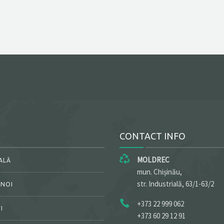
CONTACT INFO
MOLDREC
ALĂ
mun. Chișinău,
str. Industrială, 63/1-63/2
 NOI
+373 22 999 062
I
+373 60 29 12 91